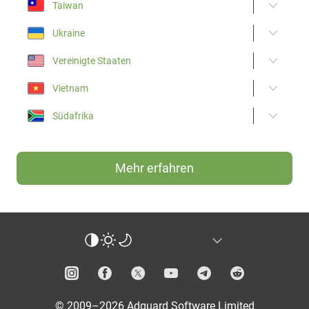
Taiwan
Ukraine
Vereinigte Staaten
Vietnam
Südafrika
Mehr erfahren
© 2009–2026 Adguard Software Limited