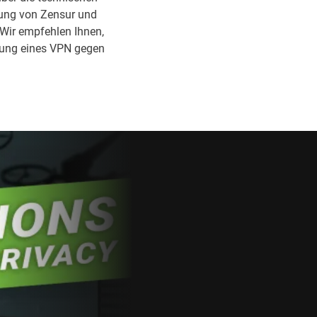
ehung von Zensur und
 Wir empfehlen Ihnen,
ndung eines VPN gegen