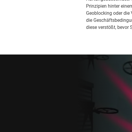
Prinzipien hinter ein
Geoblocking oder die 
die Geschäftsbedingun
diese verstößt, bevor 