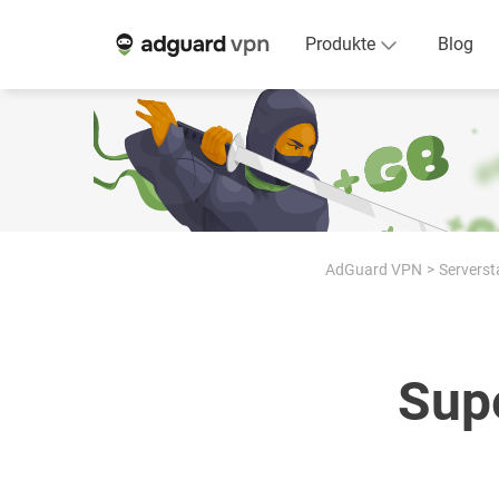
Produkte
Blog
AdGuard VPN
Serverst
Sup