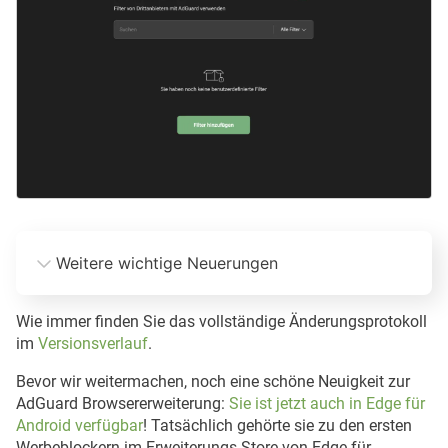
Weitere wichtige Neuerungen
Synchronisierte Updates für Manifest-V2- und Manifest-
V3-Versionen. 
Wie immer finden Sie das vollständige Änderungsprotokoll
Kurz 
im
Versionsverlauf
.
gesagt mussten wir eine separate Erweiterung für MV3 
Bevor wir weitermachen, noch eine schöne Neuigkeit zur
entwickeln
AdGuard Browsererweiterung:
Sie ist jetzt auch in Edge für
Android verfügbar
! Tatsächlich gehörte sie zu den ersten
Schnellere Filter-Updates in der MV3-Erweiterung. 
Werbeblockern im Erweiterungs-Store von Edge für