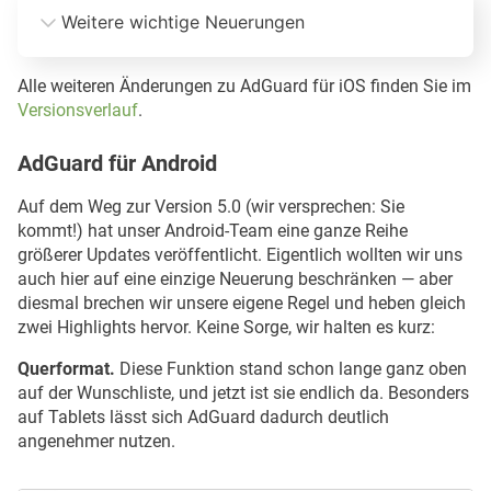
Weitere wichtige Neuerungen
Verbesserungen im Filterprozess. 
Alle weiteren Änderungen zu AdGuard für iOS finden Sie im
Versionsverlauf
.
AdGuard für Android
Auf dem Weg zur Version 5.0 (wir versprechen: Sie
Schnellere Anwendung von Safari-Regeln.
kommt!) hat unser Android-Team eine ganze Reihe
größerer Updates veröffentlicht. Eigentlich wollten wir uns
auch hier auf eine einzige Neuerung beschränken — aber
diesmal brechen wir unsere eigene Regel und heben gleich
zwei Highlights hervor. Keine Sorge, wir halten es kurz:
Wer neugierig ist, sollte unbedingt einen 
Blick darauf werfen
Querformat.
Diese Funktion stand schon lange ganz oben
auf der Wunschliste, und jetzt ist sie endlich da. Besonders
auf Tablets lässt sich AdGuard dadurch deutlich
angenehmer nutzen.