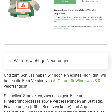
Weitere wichtige Neuerungen
Differenzielle Filter-Updates.
Und zum Schluss haben wir noch ein echtes Highlight! Wir
haben die Beta-Version von
AdGuard für Windows v8.0
veröffentlicht.
Option zum Deaktivieren von Windows Recall. 
In unserem 
Schnellere Startzeiten, zuverlässigere Filterung, leise
Blog erklären wir, was hinter Windows Recall steckt
Hintergrundprozesse sowie Verbesserungen an Statistik,
Erweiterungen (früher Benutzerskripte) und App-