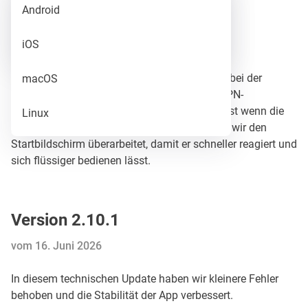
Release
Android
Version 2.10.2
Beta
iOS
vom 1. August 2026
Dieses Update behebt einen kritischen Fehler bei der
macOS
Verarbeitung des VPN-Status. Ihr könnt die VPN-
Verbindung jetzt jederzeit sofort trennen, selbst wenn die
Linux
App gerade noch verbindet. Außerdem haben wir den
Startbildschirm überarbeitet, damit er schneller reagiert und
sich flüssiger bedienen lässt.
Version 2.10.1
vom 16. Juni 2026
In diesem technischen Update haben wir kleinere Fehler
behoben und die Stabilität der App verbessert.