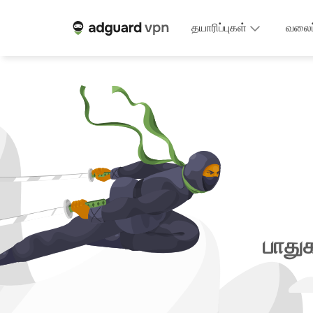
தயாரிப்புகள்
வலைப
பாது