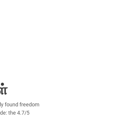
ள்
ady found freedom
de: the 4.7/5