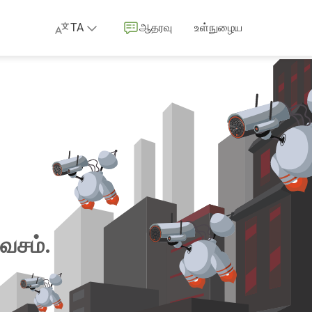
TA
ஆதரவு
உள்நுழைய
வசம்.