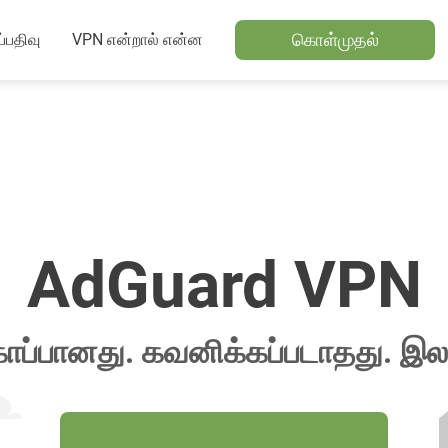
கொள்முதல்
்பதிவு
VPN என்றால் என்ன
AdGuard VPN
காப்பானது. கவனிக்கப்படாதது. இல