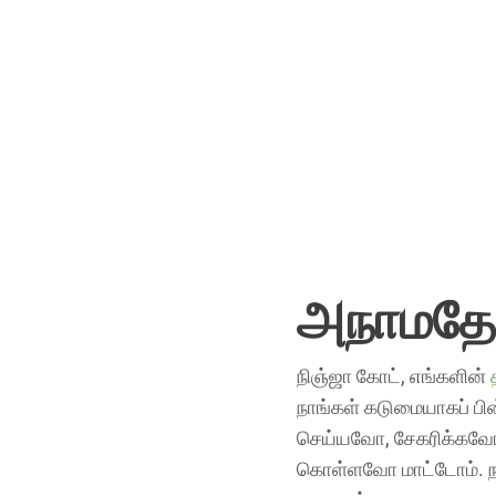
அநாமதேய
நிஞ்ஜா கோட், எங்களின்
நாங்கள் கடுமையாகப் பின
செய்யவோ, சேகரிக்கவோ அ
கொள்ளவோ மாட்டோம். நாங