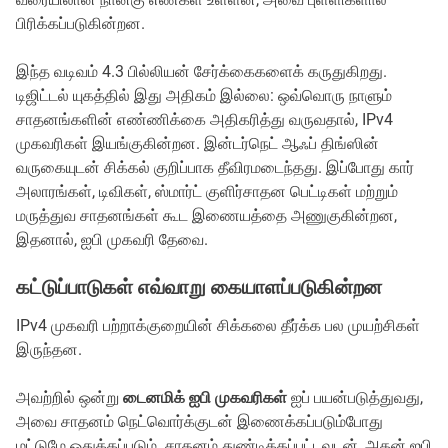
பிரிக்கப்படுகின்றன.
இந்த வடிவம் 4.3 பில்லியன் சேர்க்கைகளைக் கருதுகிறது.
டிஜிட்டல் யுகத்தில் இது அதிகம் இல்லை: ஒவ்வொரு நாளும்
சாதனங்களின் எண்ணிக்கை அதிகரித்து வருவதால், IPv4
முகவரிகள் இயங்குகின்றன. இன்டர்நெட் ஆஃப் திங்ஸின்
வருகையுடன் சிக்கல் குறிப்பாக தீவிரமடைந்தது. இப்போது கார்
அலாரங்கள், டிவிகள், ஸ்மார்ட் குளிர்சாதன பெட்டிகள் மற்றும்
மருத்துவ சாதனங்கள் கூட இணையத்தை அணுகுகின்றன,
இதனால், ஐபி முகவரி தேவை.
கட்டுப்பாடுகள் எவ்வாறு கையாளப்படுகின்றன
IPv4 முகவரி பற்றாக்குறையின் சிக்கலை தீர்க்க பல முயற்சிகள்
இருந்தன.
அவற்றில் ஒன்று
டைனமிக் ஐபி முகவரிகள்
ஐப் பயன்படுத்துவது,
அவை சாதனம் நெட்வொர்க்குடன் இணைக்கப்படும்போது
மட்டுமே ஒதுக்கப்படும். சாதனம் துண்டிக்கப்பட்டவுடன், அதன் ஐபி