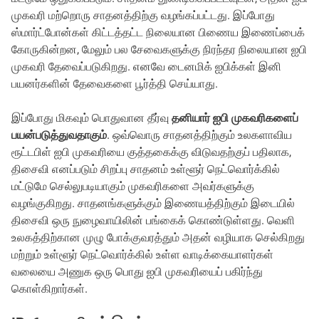
முகவரி மற்றொரு சாதனத்திற்கு வழங்கப்பட்டது. இப்போது
ஸ்மார்ட்போன்கள் கிட்டத்தட்ட நிலையான பிணைய இணைப்பைக்
கோருகின்றன, மேலும் பல சேவைகளுக்கு நிரந்தர நிலையான ஐபி
முகவரி தேவைப்படுகிறது. எனவே டைனமிக் ஐபிக்கள் இனி
பயனர்களின் தேவைகளை பூர்த்தி செய்யாது.
இப்போது மிகவும் பொதுவான தீர்வு
தனியார் ஐபி முகவரிகளைப்
பயன்படுத்துவதாகும்
. ஒவ்வொரு சாதனத்திற்கும் உலகளாவிய
ரூட்டபிள் ஐபி முகவரியை குத்தகைக்கு விடுவதற்குப் பதிலாக,
திசைவி எனப்படும் சிறப்பு சாதனம் உள்ளூர் நெட்வொர்க்கில்
மட்டுமே செல்லுபடியாகும் முகவரிகளை அவர்களுக்கு
வழங்குகிறது. சாதனங்களுக்கும் இணையத்திற்கும் இடையில்
திசைவி ஒரு நுழைவாயிலின் பங்கைக் கொண்டுள்ளது. வெளி
உலகத்திற்கான முழு போக்குவரத்தும் அதன் வழியாக செல்கிறது
மற்றும் உள்ளூர் நெட்வொர்க்கில் உள்ள வாடிக்கையாளர்கள்
வலையை அணுக ஒரு பொது ஐபி முகவரியைப் பகிர்ந்து
கொள்கிறார்கள்.