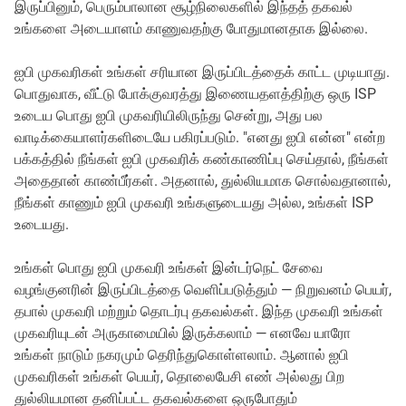
இருப்பினும், பெரும்பாலான சூழ்நிலைகளில் இந்தத் தகவல்
உங்களை அடையாளம் காணுவதற்கு போதுமானதாக இல்லை.
ஐபி முகவரிகள் உங்கள் சரியான இருப்பிடத்தைக் காட்ட முடியாது.
பொதுவாக, வீட்டு போக்குவரத்து இணையதளத்திற்கு ஒரு ISP
உடைய பொது ஐபி முகவரியிலிருந்து சென்று, அது பல
வாடிக்கையாளர்களிடையே பகிரப்படும். "எனது ஐபி என்ன" என்ற
பக்கத்தில் நீங்கள் ஐபி முகவரிக் கண்காணிப்பு செய்தால், நீங்கள்
அதைதான் காண்பீர்கள். அதனால், துல்லியமாக சொல்வதானால்,
நீங்கள் காணும் ஐபி முகவரி உங்களுடையது அல்ல, உங்கள் ISP
உடையது.
உங்கள் பொது ஐபி முகவரி உங்கள் இன்டர்நெட் சேவை
வழங்குனரின் இருப்பிடத்தை வெளிப்படுத்தும் — நிறுவனம் பெயர்,
தபால் முகவரி மற்றும் தொடர்பு தகவல்கள். இந்த முகவரி உங்கள்
முகவரியுடன் அருகாமையில் இருக்கலாம் — எனவே யாரோ
உங்கள் நாடும் நகரமும் தெரிந்துகொள்ளலாம். ஆனால் ஐபி
முகவரிகள் உங்கள் பெயர், தொலைபேசி எண் அல்லது பிற
துல்லியமான தனிப்பட்ட தகவல்களை ஒருபோதும்