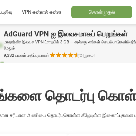
கொள்முதல்
்பதிவு
VPN என்றால் என்ன
AdGuard VPN ஐ இலவசமாகப் பெறுங்கள்
மாதாந்திர இலவச VPN ட்ராஃபிக் 3 GB — அல்லது எங்கள் செயல்பாடுகளில் நீங்க
மேலும்
9,332
பயனர் மதிப்புரைகள்
அருமை!
ங்களை தொடர்பு கொள
க்கான சரியான அணியை தொடர்புகொள்ள கீழேயுள்ள இணைப்புகளை பய