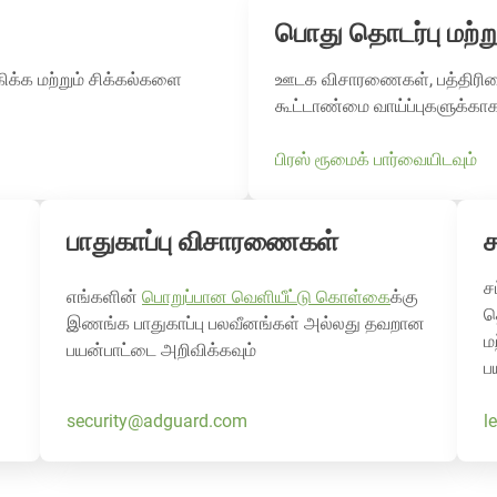
பொது தொடர்பு மற்று
க்க மற்றும் சிக்கல்களை
ஊடக விசாரணைகள், பத்திரிகை 
கூட்டாண்மை வாய்ப்புகளுக்க
பிரஸ் ரூமைக் பார்வையிடவும்
பாதுகாப்பு விசாரணைகள்
ச
எங்களின்
பொறுப்பான வெளியீட்டு கொள்கை
க்கு
த
இணங்க பாதுகாப்பு பலவீனங்கள் அல்லது தவறான
ம
பயன்பாட்டை அறிவிக்கவும்
ப
security@adguard.com
l