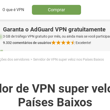
Comprar
O que é VPN
Garanta o AdGuard VPN gratuitamente
3 GB de tráfego VPN gratuito por mês, ou ainda mais se você participa
9.332
comentários de usuários
Excelente!
ções dos servidores
Servidor de VPN super veloz nos Países Baixos
dor de VPN super vel
Países Baixos