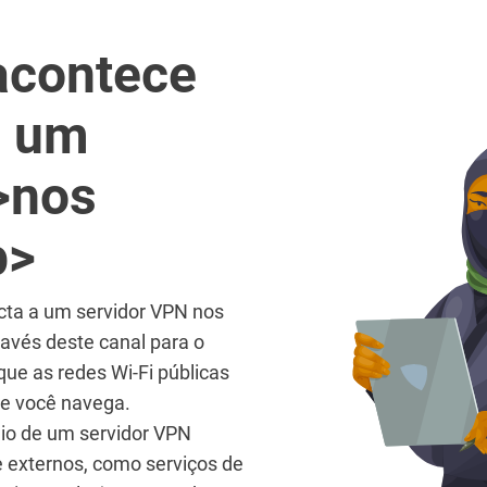
acontece
a um
>nos
b>
cta a um servidor VPN nos
través deste canal para o
que as redes Wi-Fi públicas
ue você navega.
eio de um servidor VPN
ne externos, como serviços de