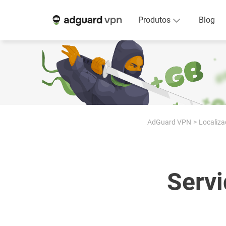
Produtos
Blog
AdGuard VPN
Localiza
Servi