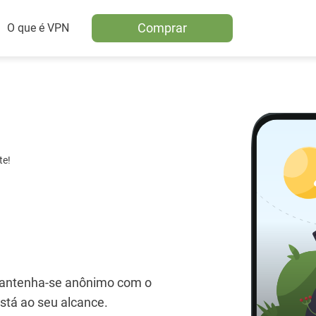
Comprar
O que é VPN
te!
 mantenha-se anônimo com o
stá ao seu alcance.