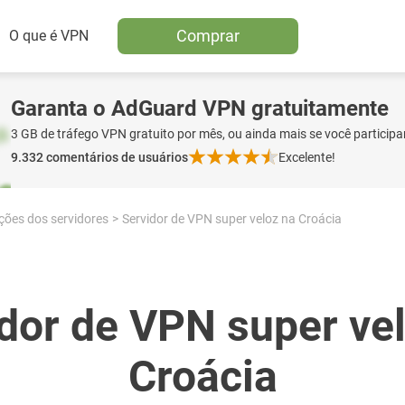
Comprar
O que é VPN
Garanta o AdGuard VPN gratuitamente
3 GB de tráfego VPN gratuito por mês, ou ainda mais se você participa
9.332
comentários de usuários
Excelente!
ções dos servidores
Servidor de VPN super veloz na Croácia
dor de VPN super ve
Croácia