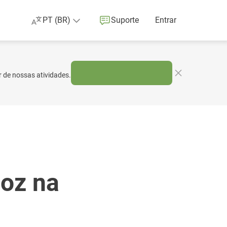
PT (BR)
Suporte
Entrar
r de nossas atividades.
loz na