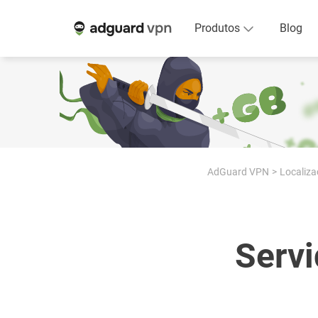
Produtos
Blog
AdGuard VPN
Localiza
Servi