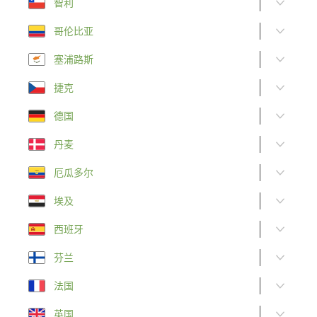
智利
哥伦比亚
塞浦路斯
捷克
德国
丹麦
厄瓜多尔
埃及
西班牙
芬兰
法国
英国