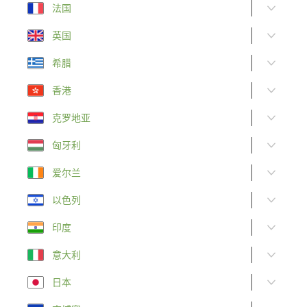
法国
英国
希腊
香港
克罗地亚
匈牙利
爱尔兰
以色列
印度
意大利
日本