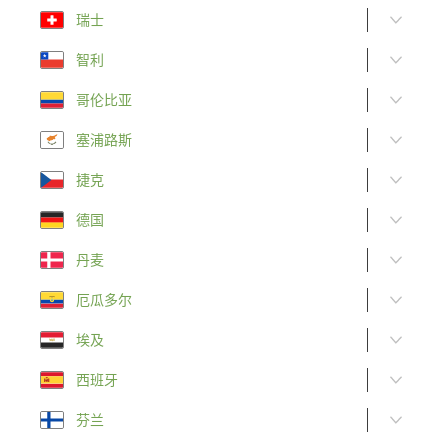
瑞士
智利
哥伦比亚
塞浦路斯
捷克
德国
丹麦
厄瓜多尔
埃及
西班牙
芬兰