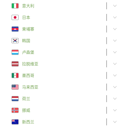
意大利
日本
柬埔寨
韩国
卢森堡
拉脱维亚
墨西哥
马来西亚
荷兰
挪威
新西兰