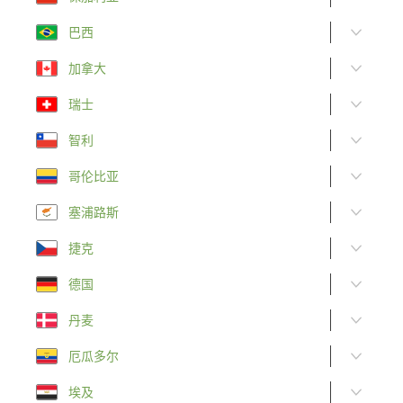
巴西
加拿大
瑞士
智利
哥伦比亚
塞浦路斯
捷克
德国
丹麦
厄瓜多尔
埃及