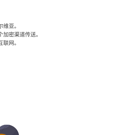
击尔维亚。
一个加密渠道传送。
越互联网。