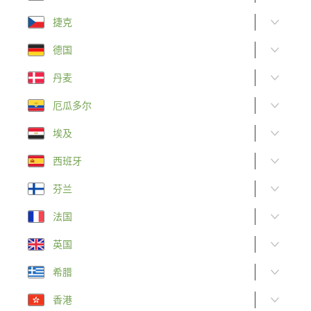
捷克
德国
丹麦
厄瓜多尔
埃及
西班牙
芬兰
法国
英国
希腊
香港