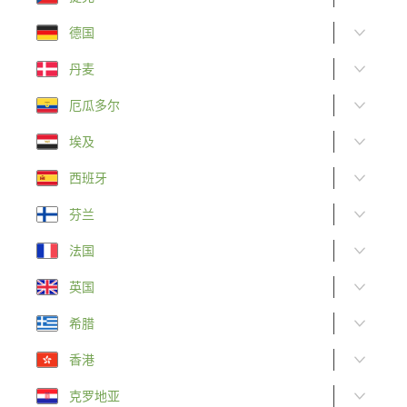
德国
丹麦
厄瓜多尔
埃及
西班牙
芬兰
法国
英国
希腊
香港
克罗地亚