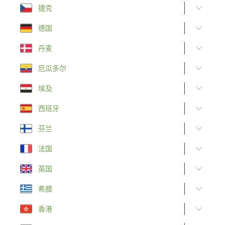
捷克
德国
丹麦
厄瓜多尔
埃及
西班牙
芬兰
法国
英国
希腊
香港