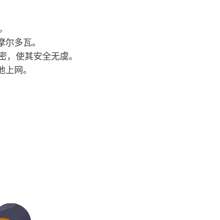
。
择摩尔多瓦。
行加密，使其安全无虞。
虑地上网。