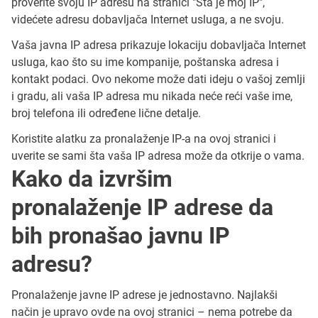
proverite svoju IP adresu na stranici "Šta je moj IP",
videćete adresu dobavljača Internet usluga, a ne svoju.
Vaša javna IP adresa prikazuje lokaciju dobavljača Internet
usluga, kao što su ime kompanije, poštanska adresa i
kontakt podaci. Ovo nekome može dati ideju o vašoj zemlji
i gradu, ali vaša IP adresa mu nikada neće reći vaše ime,
broj telefona ili određene lične detalje.
Koristite alatku za pronalaženje IP-a na ovoj stranici i
uverite se sami šta vaša IP adresa može da otkrije o vama.
Kako da izvršim
pronalaženje IP adrese da
bih pronašao javnu IP
adresu?
Pronalaženje javne IP adrese je jednostavno. Najlakši
način je upravo ovde na ovoj stranici – nema potrebe da