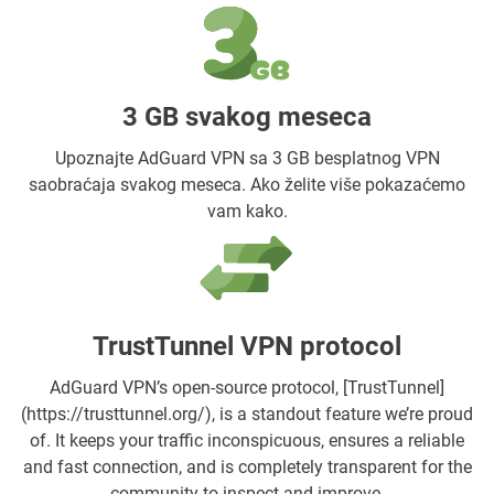
3 GB svakog meseca
Upoznajte AdGuard VPN sa 3 GB besplatnog VPN
saobraćaja svakog meseca. Ako želite više pokazaćemo
vam kako.
TrustTunnel VPN protocol
AdGuard VPN’s open-source protocol, [TrustTunnel]
(https://trusttunnel.org/), is a standout feature we’re proud
of. It keeps your traffic inconspicuous, ensures a reliable
and fast connection, and is completely transparent for the
community to inspect and improve.