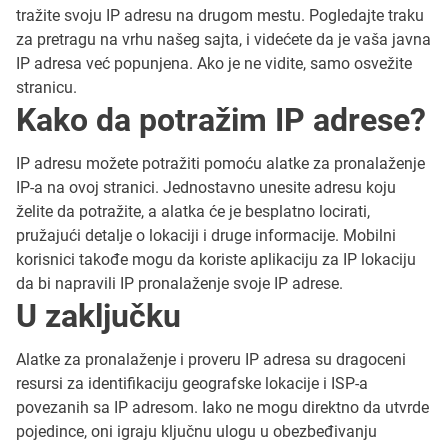
tražite svoju IP adresu na drugom mestu. Pogledajte traku
za pretragu na vrhu našeg sajta, i videćete da je vaša javna
IP adresa već popunjena. Ako je ne vidite, samo osvežite
stranicu.
Kako da potražim IP adrese?
IP adresu možete potražiti pomoću alatke za pronalaženje
IP-a na ovoj stranici. Jednostavno unesite adresu koju
želite da potražite, a alatka će je besplatno locirati,
pružajući detalje o lokaciji i druge informacije. Mobilni
korisnici takođe mogu da koriste aplikaciju za IP lokaciju
da bi napravili IP pronalaženje svoje IP adrese.
U zaključku
Alatke za pronalaženje i proveru IP adresa su dragoceni
resursi za identifikaciju geografske lokacije i ISP-a
povezanih sa IP adresom. Iako ne mogu direktno da utvrde
pojedince, oni igraju ključnu ulogu u obezbeđivanju