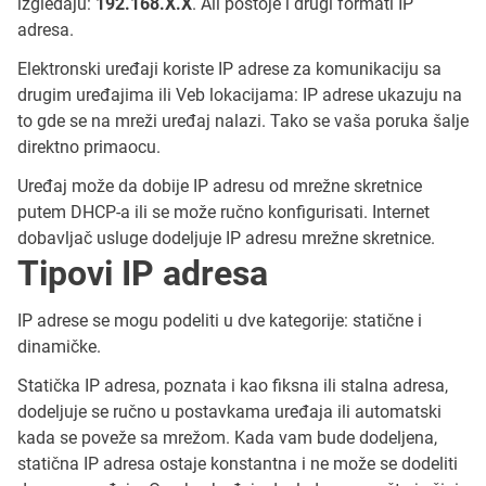
izgledaju:
192.168.X.X
. Ali postoje i drugi formati IP
adresa.
Elektronski uređaji koriste IP adrese za komunikaciju sa
drugim uređajima ili Veb lokacijama: IP adrese ukazuju na
to gde se na mreži uređaj nalazi. Tako se vaša poruka šalje
direktno primaocu.
Uređaj može da dobije IP adresu od mrežne skretnice
putem DHCP-a ili se može ručno konfigurisati. Internet
dobavljač usluge dodeljuje IP adresu mrežne skretnice.
Tipovi IP adresa
IP adrese se mogu podeliti u dve kategorije: statične i
dinamičke.
Statička IP adresa, poznata i kao fiksna ili stalna adresa,
dodeljuje se ručno u postavkama uređaja ili automatski
kada se poveže sa mrežom. Kada vam bude dodeljena,
statična IP adresa ostaje konstantna i ne može se dodeliti