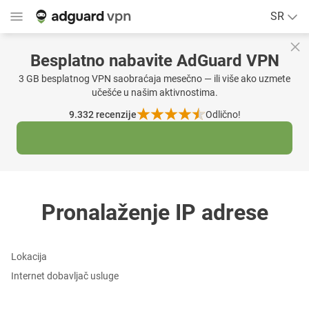
SR
Besplatno nabavite AdGuard VPN
3 GB besplatnog VPN saobraćaja mesečno — ili više ako uzmete
učešće u našim aktivnostima.
9.332
recenzije
Odlično!
Pronalaženje IP adrese
Lokacija
Internet dobavljač usluge