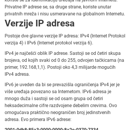
Privatne IP adrese se, sa druge strane, koriste unutar
privatnih mreža i nisu usmeravane na globalnom Internetu.
Verzije IP adresa
Postoje dve glavne verzije IP adresa: IPv4 (Internet Protokol
verzija 4) i IPv6 (Internet protokol verzija 6).
IPv4 je najčešći oblik IP adrese. Sastoji se od četiri skupa
brojeva, od kojih svaki od 0 do 255, odvojen tačkicama (na
primer, 192.168,1,1). Postoji oko 4,3 milijarde mogućih
IPv4 adresa.
IPv6 je uveden da bi se prevazišla ograničenja IPv4 jer je
više uređaja povezano sa Internetom. IPv6 adresa je
mnogo duža i sastoji se od osam grupa od četiri
heksadecimalne cifre razdvojene debelim crevima. Ovo
omogućava praktično neograničen broj jedinstvenih
adresa. Evo primera IPv6 adrese:
2001:0db8:85a3:0000:0000:8a2e:0370:7334