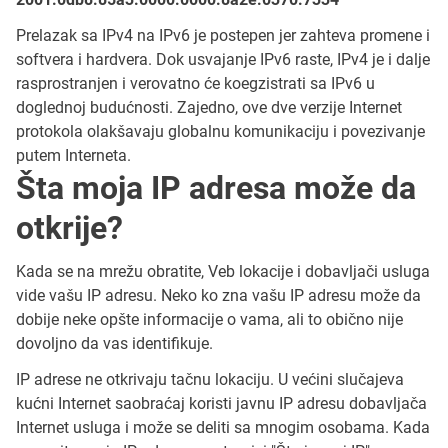
Prelazak sa IPv4 na IPv6 je postepen jer zahteva promene i
softvera i hardvera. Dok usvajanje IPv6 raste, IPv4 je i dalje
rasprostranjen i verovatno će koegzistrati sa IPv6 u
doglednoj budućnosti. Zajedno, ove dve verzije Internet
protokola olakšavaju globalnu komunikaciju i povezivanje
putem Interneta.
Šta moja IP adresa može da
otkrije?
Kada se na mrežu obratite, Veb lokacije i dobavljači usluga
vide vašu IP adresu. Neko ko zna vašu IP adresu može da
dobije neke opšte informacije o vama, ali to obično nije
dovoljno da vas identifikuje.
IP adrese ne otkrivaju tačnu lokaciju. U većini slučajeva
kućni Internet saobraćaj koristi javnu IP adresu dobavljača
Internet usluga i može se deliti sa mnogim osobama. Kada