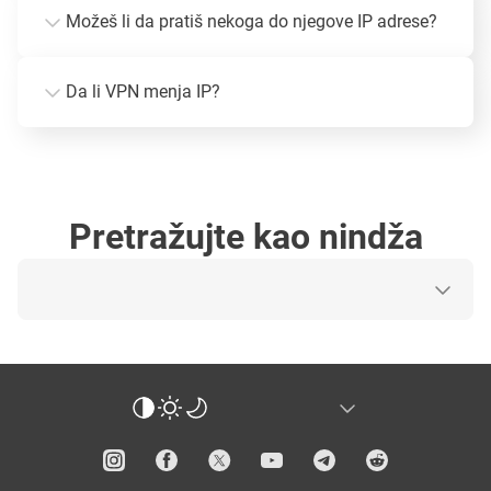
Možeš li da pratiš nekoga do njegove IP adrese?
Da li VPN menja IP?
Pretražujte kao nindža