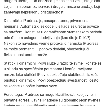
drugom uređaju. On obezbeđuje doslednu vezu, što je čini
željenim izborom za servere i druge umrežene uređaje koji
zahtevaju neprekidnu pristupačnost.
Dinamička IP adresa je, nasuprot tome, privremena i
menjana. Automatski se dodeljuje kada se uređaj poveže
sa mrežom i koristi se u ograničenom vremenskom periodu
određenom uslugom dodeljivanja (kao što je DHCP).
Nakon što navedeno vreme proteka, dinamička IP adresa
se može promeniti ili ponovo dodeliti, obezbeđujući
fleksibilnost unutar mreže.
Statički i dinamični IP-ovi služe u različite svrhe i koriste se
u skladu sa specifičnim potrebama i konfiguracijama
mreže. Iako statični IP-ovi obezbeđuju stabilnost i lakoću
pristupa, dinamički IP-ovi obezbeđuju svestranost i često
se koriste za opšte Internet veze.
Pored toga, IP adrese se mogu klasifikovati kao javne ili
privatne adrese. Javne IP adrese su globalno jedinstvene i
koriste se za identifikaciju uređaja na javnom Internetu.