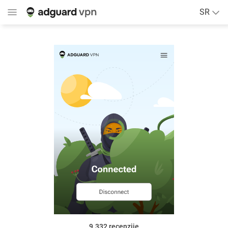
SR
9.332
recenzije