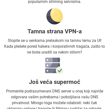
popularnim striming servisima.
Tamna strana VPN-a
Stopite se u senkama prelaskom na tamnu temu za UI!
Kada plešete pored hakera i korporativnih tragača, zašto to
ne biste uradili sa nekim stilom?
Još veća supermoć
Promenite podrazumevani DNS server u onaj koji najviše
odgovara vašim potrebama i poboljšava vašu DNS
privatnost. Mnogo toga možete odabrati: neki čak
uklanjaju oglase i tragače ili filtriraju sadržaj za odrasle.