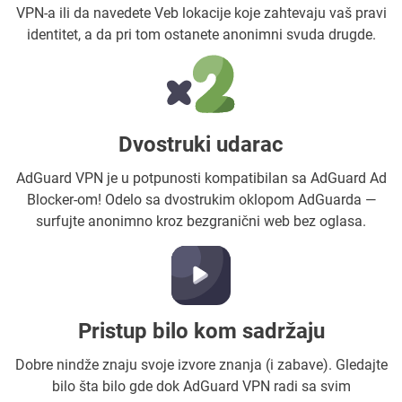
VPN-a ili da navedete Veb lokacije koje zahtevaju vaš pravi
identitet, a da pri tom ostanete anonimni svuda drugde.
Dvostruki udarac
AdGuard VPN je u potpunosti kompatibilan sa AdGuard Ad
Blocker-om! Odelo sa dvostrukim oklopom AdGuarda —
surfujte anonimno kroz bezgranični web bez oglasa.
Pristup bilo kom sadržaju
Dobre nindže znaju svoje izvore znanja (i zabave). Gledajte
bilo šta bilo gde dok AdGuard VPN radi sa svim