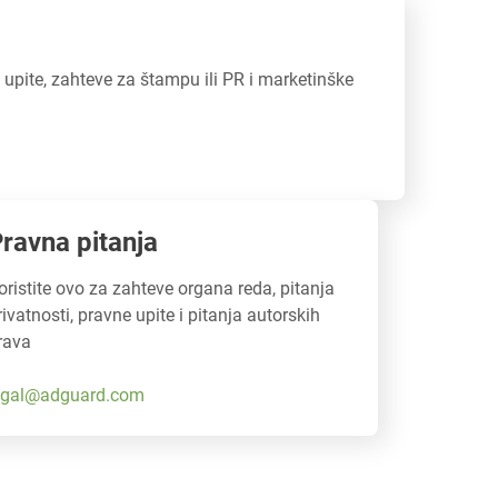
upite, zahteve za štampu ili PR i marketinške
ravna pitanja
oristite ovo za zahteve organa reda, pitanja
rivatnosti, pravne upite i pitanja autorskih
rava
egal@adguard.com