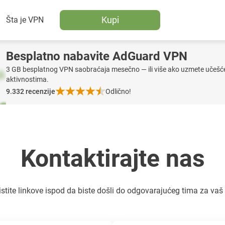
Kupi
Šta je VPN
Besplatno nabavite AdGuard VPN
3 GB besplatnog VPN saobraćaja mesečno — ili više ako uzmete učešć
aktivnostima.
9.332
recenzije
Odlično!
Kontaktirajte nas
istite linkove ispod da biste došli do odgovarajućeg tima za vaš 