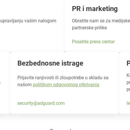
PR i marketing
 upravljanju vašim nalogom
Obratite nam se za medijske 
partnerske prilike
Posetite press centar
Bezbednosne istrage
P
K
Prijavite ranjivosti ili zloupotrebe u skladu sa
a
p
našom
politikom odgovornog otkrivanja
p
security@adguard.com
l