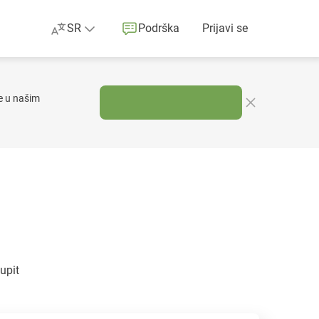
SR
Podrška
Prijavi se
e u našim
upit