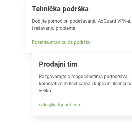
Tehnička podrška
Dobijte pomoć pri podešavanju AdGuard VPN-a,
i rešavanju problema
Posetite stranicu za podršku
Prodajni tim
Razgovarajte o mogućnostima partnerstva,
korporativnim licencama i kupovini licenci n
veliko
sales@adguard.com