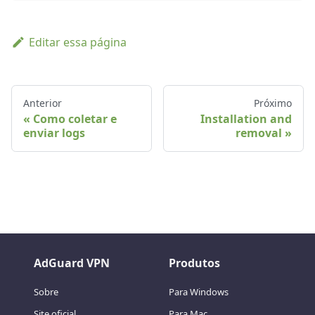
Editar essa página
Anterior
Próximo
Como coletar e
Installation and
enviar logs
removal
AdGuard VPN
Produtos
Sobre
Para Windows
Site oficial
Para Mac