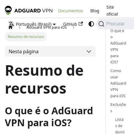
Site
Documentos
Blog
oficial
GitHub
Português (Brasil)
Procurar
AdGuard VPN para iOS
O que é
Resumo de recursos
o
AdGuard
VPN
Nesta página
para
iOS?
Resumo de
Como
usar
recursos
AdGuard
VPN
para iOS
Exclusõe
O que é o AdGuard
s
VPN para iOS?
Lista
s de
domí