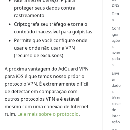
Altera seu endereço IP para
DNS
proteger seus dados contra
Tem
rastreamento
a
Criptografa seu tráfego e torna o
Conf
conteúdo inacessível para golpistas
igur
Permite que você configure onde
açõe
s
usar e onde não usar a VPN
avan
(recurso de exclusões)
çada
s
A próxima vantagem do AdGuard VPN
Envi
para iOS é que temos nosso próprio
ar
protocolo VPN. É extremamente difícil
dado
de detectar em comparação com
s
técni
outros protocolos VPN e é estável
cos e
mesmo com uma conexão de Internet
de
ruim.
Leia mais sobre o protocolo
.
inter
ação