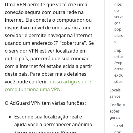
Uma VPN permite que você crie uma
nios
de
conexão segura com outra rede na
servi
Internet. Ele conecta o computador ou
ços
dispositivo móvel de um usuário a um
pop
servidor e permite navegar na Internet
ulare
s
usando um endereço IP "cobertura". Se
Imp
o servidor VPN estiver localizado em
ortar
outro país, parecerá que sua conexão
/exp
com a Internet foi estabelecida a partir
ortar
deste país. Para obter mais detalhes,
exclu
você pode conferir
nosso artigo sobre
sões
como funciona uma VPN
.
Locais
salvos
O AdGuard VPN tem várias funções:
Configur
ações
Esconde sua localização real e
gerais
ajuda você a permanecer anônimo
Servi
dor