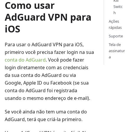
Kill
Como usar
Switc
h
AdGuard VPN para
Ações
iOS
rápidas
Suporte
Para usar o AdGuard VPN para iOS,
Tela de
assinatur
primeiro você precisa fazer login na sua
a
conta do AdGuard
. Você pode fazer
login diretamente com as credenciais
da sua conta do AdGuard ou via
Google, Apple ID ou Facebook (se sua
conta do AdGuard foi registrada
usando o mesmo endereço de e-mail).
Se você ainda não tem uma conta do
AdGuard, terá que criá-la primeiro.