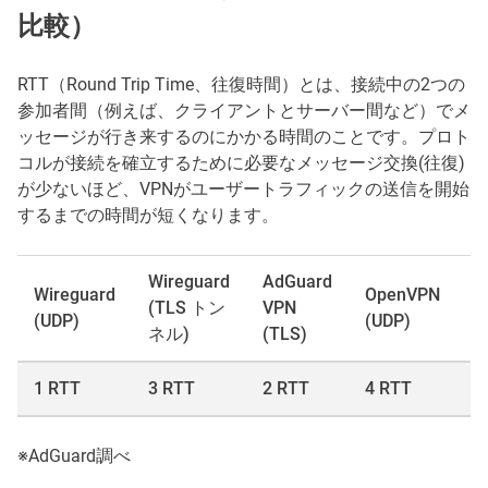
比較）
RTT（Round Trip Time、往復時間）とは、接続中の2つの
参加者間（例えば、クライアントとサーバー間など）でメ
ッセージが行き来するのにかかる時間のことです。プロト
コルが接続を確立するために必要なメッセージ交換(往復)
が少ないほど、VPNがユーザートラフィックの送信を開始
するまでの時間が短くなります。
Wireguard
AdGuard
Wireguard
OpenVPN
O
(TLS トン
VPN
(UDP)
(UDP)
(
ネル)
(TLS)
1 RTT
3 RTT
2 RTT
4 RTT
4
※AdGuard調べ