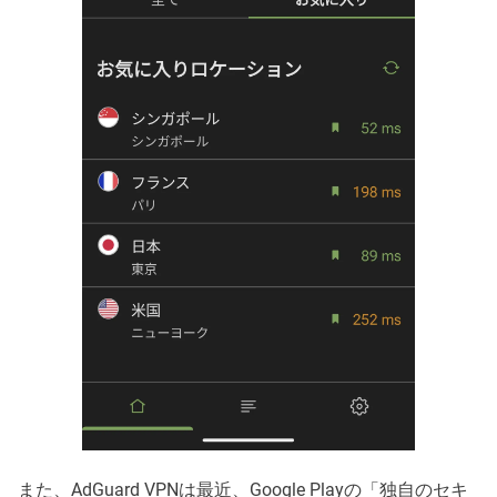
また、AdGuard VPNは最近、Google Playの「独自のセキ