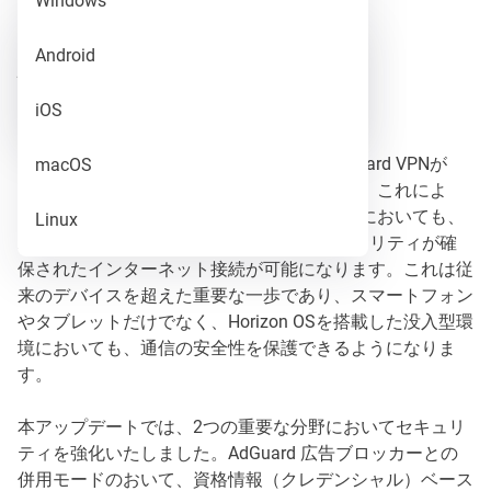
Windows
Release
Android
バージョン: 2.16.2
Beta
iOS
公開日: 2026年7月28日
今回のアップデートにより、Android版AdGuard VPNが
macOS
Meta Horizon Storeで利用可能になりました。これによ
り、拡大しつつあるMetaのVRエコシステムにおいても、
Linux
AdGuard VPNによってプライバシーとセキュリティが確
保されたインターネット接続が可能になります。これは従
来のデバイスを超えた重要な一歩であり、スマートフォン
やタブレットだけでなく、Horizon OSを搭載した没入型環
境においても、通信の安全性を保護できるようになりま
す。
本アップデートでは、2つの重要な分野においてセキュリ
ティを強化いたしました。AdGuard 広告ブロッカーとの
併用モードのおいて、資格情報（クレデンシャル）ベース