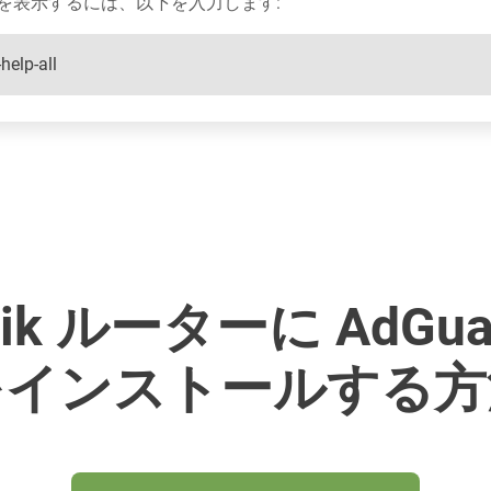
を表示するには、以下を入力します:
help-all
Tik ルーターに AdGua
をインストールする方