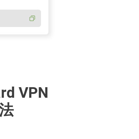
rd VPN
法