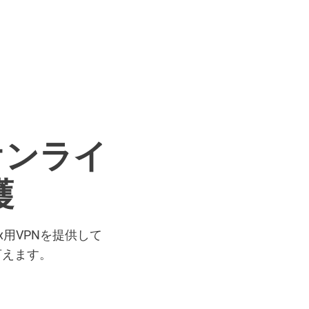
 でオンライ
護
用VPNを提供して
と言えます。