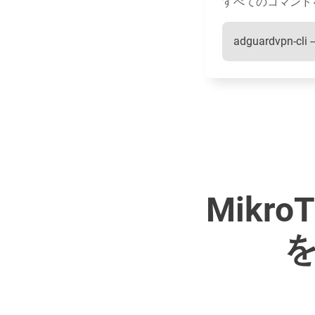
すべてのコマンド
adguardvpn-cli --
Mikro