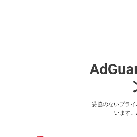
AdGua
妥協のないプライ
います。A