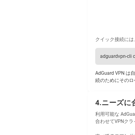
クイック接続には
adguardvpn-cli 
AdGuard V
続のためにそのロ
ニーズに
利用可能な AdG
合わせてVPNク