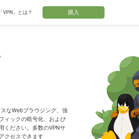
購入
「VPN」とは？
い
レスなWebブラウジング、強
フィックの暗号化、および
用ください。多数のVPNサ
アクセスできます