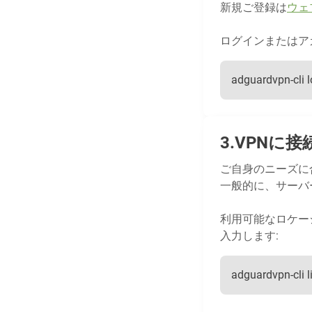
新規ご登録は
ウェ
ログインまたはア
adguardvpn-cli l
VPNに接
ご自身のニーズに
一般的に、サーバ
利用可能なロケー
入力します:
adguardvpn-cli l