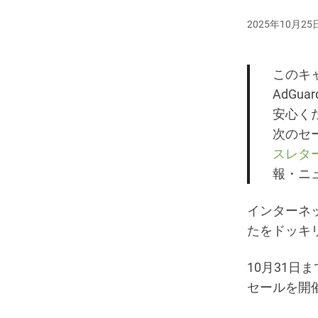
2025年10月25
このキャ
AdGu
安心く
次のセ
スレタ
報・ニ
インターネ
たをドッキ
10月31日まで
セールを開