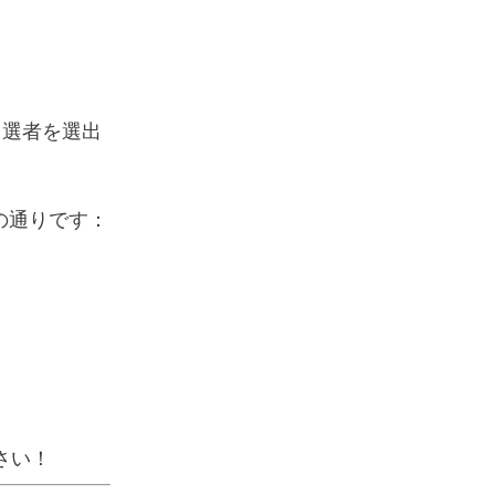
当選者を選出
の通りです：
さい！