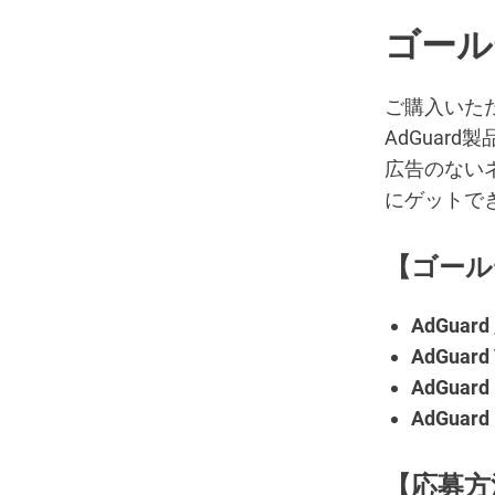
ゴール
ご購入いた
AdGuar
広告のない
にゲットで
【ゴール
AdGua
AdGuard
AdGuard
AdGuar
【
応募方