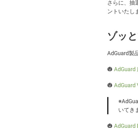
さらに、抽選
ントいたし
ゾッと
AdGuar
🎃
AdGuar
🎃
AdGuard
※AdG
いてき
🎃
AdGuar