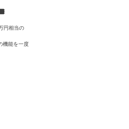
️
万円相当の
の機能を一度