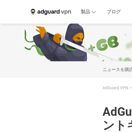
製品
ブログ
ニュースを購
AdGuard VPN
AdG
ント