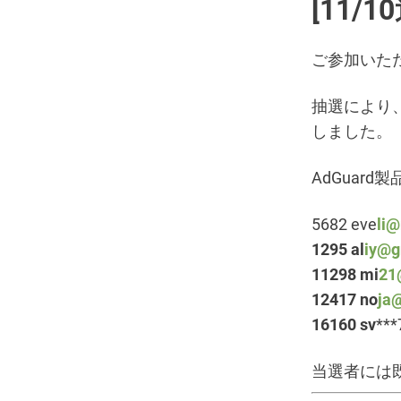
[11/
ご参加いた
抽選により
しました。
AdGuar
5682 eve
li@
1295 al
iy@g
11298 mi
21
12417 no
ja
16160 sv
***
当選者には