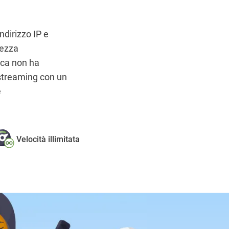
ndirizzo IP e
rezza
ica non ha
streaming con un
e
Velocità illimitata