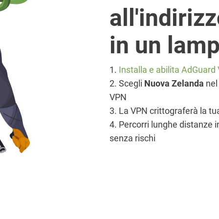
all'indiri
in un lam
1.
Installa e abilita AdGuar
2. Scegli
Nuova Zelanda
nel
VPN
3. La VPN crittograferà la t
4. Percorri lunghe distanze 
senza rischi