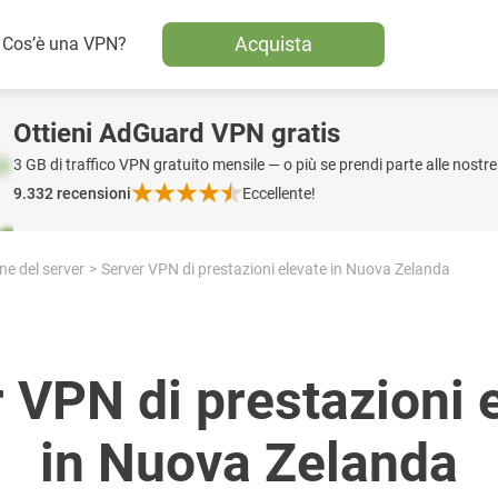
Acquista
Cos’è una VPN?
Ottieni AdGuard VPN gratis
3 GB di traffico VPN gratuito mensile — o più se prendi parte alle nostre 
9.332
recensioni
Eccellente!
ne del server
Server VPN di prestazioni elevate in Nuova Zelanda
 VPN di prestazioni 
in Nuova Zelanda