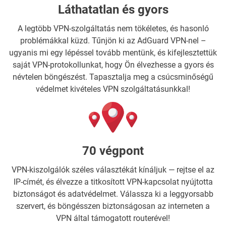
Láthatatlan és gyors
A legtöbb VPN-szolgáltatás nem tökéletes, és hasonló
problémákkal küzd. Tűnjön ki az AdGuard VPN-nel –
ugyanis mi egy lépéssel tovább mentünk, és kifejlesztettük
saját VPN-protokollunkat, hogy Ön élvezhesse a gyors és
névtelen böngészést. Tapasztalja meg a csúcsminőségű
védelmet kivételes VPN szolgáltatásunkkal!
70 végpont
VPN-kiszolgálók széles választékát kínáljuk — rejtse el az
IP-címét, és élvezze a titkosított VPN-kapcsolat nyújtotta
biztonságot és adatvédelmet. Válassza ki a leggyorsabb
szervert, és böngésszen biztonságosan az interneten a
VPN által támogatott routerével!