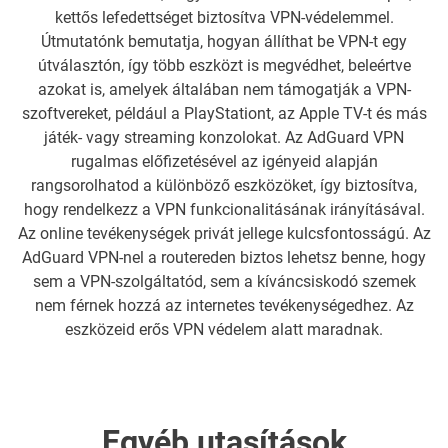
kettős lefedettséget biztosítva VPN-védelemmel.
Útmutatónk bemutatja, hogyan állíthat be VPN-t egy
útválasztón, így több eszközt is megvédhet, beleértve
azokat is, amelyek általában nem támogatják a VPN-
szoftvereket, például a PlayStationt, az Apple TV-t és más
játék- vagy streaming konzolokat. Az AdGuard VPN
rugalmas előfizetésével az igényeid alapján
rangsorolhatod a különböző eszközöket, így biztosítva,
hogy rendelkezz a VPN funkcionalitásának irányításával.
Az online tevékenységek privát jellege kulcsfontosságú. Az
AdGuard VPN-nel a routereden biztos lehetsz benne, hogy
sem a VPN-szolgáltatód, sem a kíváncsiskodó szemek
nem férnek hozzá az internetes tevékenységedhez. Az
eszközeid erős VPN védelem alatt maradnak.
Egyéb utasítások