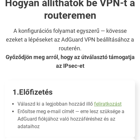
Hogyan állíthatok be VPN-t a
routeremen
A konfigurációs folyamat egyszerű — kövesse
ezeket a lépéseket az AdGuard VPN beállításához a
routerén.
Győződjön meg arról, hogy az útválasztó támogatja
az IPsec-et
Előfizetés
Válaszd ki a legjobban hozzád illő
feliratkozást
Erősítse meg e-mail címét — erre lesz szüksége a
AdGuard fiókjához való hozzáféréshez és az
adataihoz