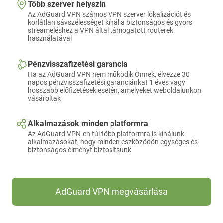
Több szerver helyszín
Az AdGuard VPN számos VPN szerver lokalizációt és
korlátlan sávszélességet kínál a biztonságos és gyors
streameléshez a VPN által támogatott routerek
használatával
Pénzvisszafizetési garancia
Ha az AdGuard VPN nem működik Önnek, élvezze 30
napos pénzvisszafizetési garanciánkat 1 éves vagy
hosszabb előfizetések esetén, amelyeket weboldalunkon
vásároltak
Alkalmazások minden platformra
Az AdGuard VPN-en túl több platformra is kínálunk
alkalmazásokat, hogy minden eszközödön egységes és
biztonságos élményt biztosítsunk
AdGuard VPN megvásárlása