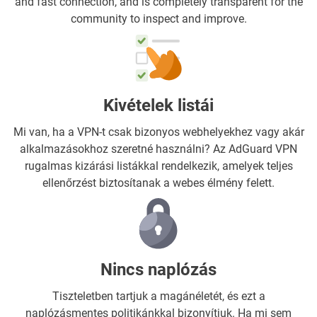
and fast connection, and is completely transparent for the
community to inspect and improve.
Kivételek listái
Mi van, ha a VPN-t csak bizonyos webhelyekhez vagy akár
alkalmazásokhoz szeretné használni? Az AdGuard VPN
rugalmas kizárási listákkal rendelkezik, amelyek teljes
ellenőrzést biztosítanak a webes élmény felett.
Nincs naplózás
Tiszteletben tartjuk a magánéletét, és ezt a
naplózásmentes politikánkkal bizonyítjuk. Ha mi sem