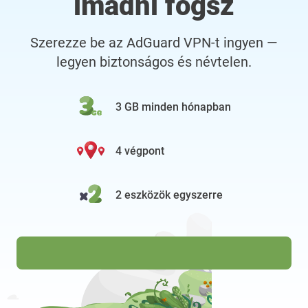
imádni fogsz
Szerezze be az AdGuard VPN-t ingyen —
legyen biztonságos és névtelen.
3 GB minden hónapban
4 végpont
2 eszközök egyszerre