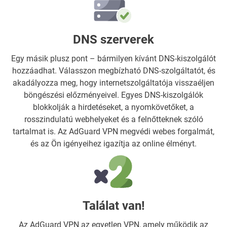
DNS szerverek
Egy másik plusz pont – bármilyen kívánt DNS-kiszolgálót
hozzáadhat. Válasszon megbízható DNS-szolgáltatót, és
akadályozza meg, hogy internetszolgáltatója visszaéljen
böngészési előzményeivel. Egyes DNS-kiszolgálók
blokkolják a hirdetéseket, a nyomkövetőket, a
rosszindulatú webhelyeket és a felnőtteknek szóló
tartalmat is. Az AdGuard VPN megvédi webes forgalmát,
és az Ön igényeihez igazítja az online élményt.
Találat van!
Az AdGuard VPN az egyetlen VPN, amely működik az