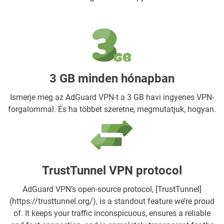
3 GB minden hónapban
Ismerje meg az AdGuard VPN-t a 3 GB havi ingyenes VPN-
forgalommal. És ha többet szeretne, megmutatjuk, hogyan.
TrustTunnel VPN protocol
AdGuard VPN’s open-source protocol, [TrustTunnel]
(https://trusttunnel.org/), is a standout feature we’re proud
of. It keeps your traffic inconspicuous, ensures a reliable