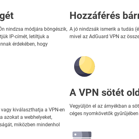
gét
Hozzáférés bár
 Ön nindzsa módjára böngészik,
A jó nindzsák ismerik a tudás (é
ük IP-címét, letiltjuk a
mivel az AdGuard VPN az össze
nnak érdekében, hogy
A VPN sötét ol
Vegyüljön el az árnyékban a söt
 vagy kiválaszthatja a VPN-en
céges nyomkövetők gyűrűjében t
ja azokat a webhelyeket,
ságát, miközben mindenhol