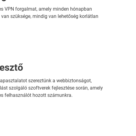
nes VPN forgalmat, amely minden hónapban
e van szüksége, mindig van lehetőség korlátlan
lesztő
tapasztalatot szereztünk a webbiztonságot,
ást szolgáló szoftverek fejlesztése során, amely
ges felhasználót hozott számunkra.