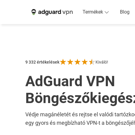
Termékek
Blog
9 332
értékelések
Kiváló!
AdGuard VPN
Böngészőkiegész
Védje magánéletét és rejtse el valódi tartózk
egy gyors és megbízható VPN-t a böngészőjé