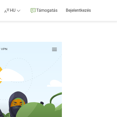
HU
Támogatás
Bejelentkezés