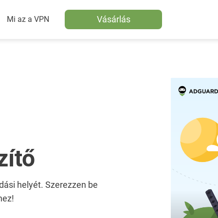
Vásárlás
Mi az a VPN
ítő
odási helyét. Szerezzen be
hez!