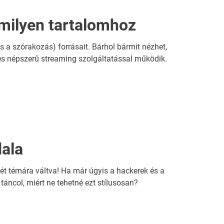
milyen tartalomhoz
s a szórakozás) forrásait. Bárhol bármit nézhet,
s népszerű streaming szolgáltatással működik.
dala
ét témára váltva! Ha már úgyis a hackerek és a
áncol, miért ne tehetné ezt stílusosan?