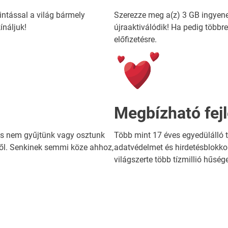
intással a világ bármely
Szerezze meg a(z) 3 GB ingye
ínáljuk!
újraaktiválódik! Ha pedig többr
előfizetésre.
Megbízható fej
és nem gyűjtünk vagy osztunk
Több mint 17 éves egyedülálló 
ől. Senkinek semmi köze ahhoz,
adatvédelmet és hirdetésblokkol
világszerte több tízmillió hűsé