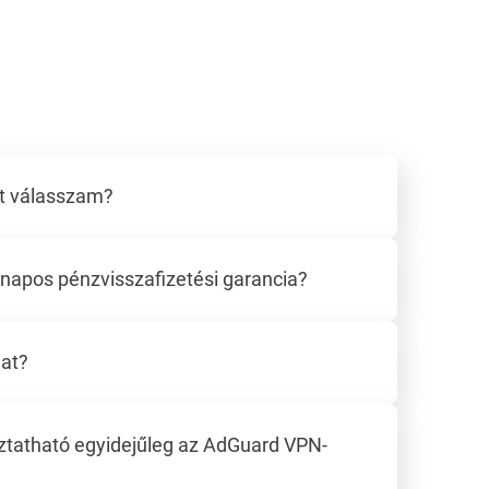
ót válasszam?
napos pénzvisszafizetési garancia?
at?
ztatható egyidejűleg az AdGuard VPN-