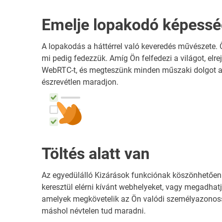
Emelje lopakodó képessé
A lopakodás a háttérrel való keveredés művészete.
mi pedig fedezzük. Amíg Ön felfedezi a világot, elrejtj
WebRTC-t, és megteszünk minden műszaki dolgot a
észrevétlen maradjon.
Töltés alatt van
Az egyedülálló Kizárások funkciónak köszönhetően
keresztül elérni kívánt webhelyeket, vagy megadhat
amelyek megkövetelik az Ön valódi személyazonos
máshol névtelen tud maradni.