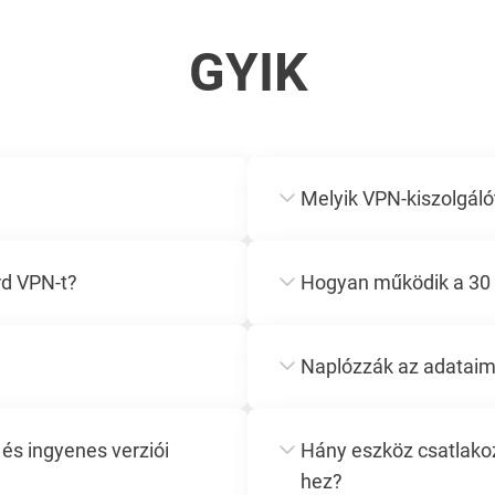
GYIK
Melyik VPN-kiszolgál
d VPN-t?
Hogyan működik a 30 
Naplózzák az adataim
és ingyenes verziói
Hány eszköz csatlako
hez?