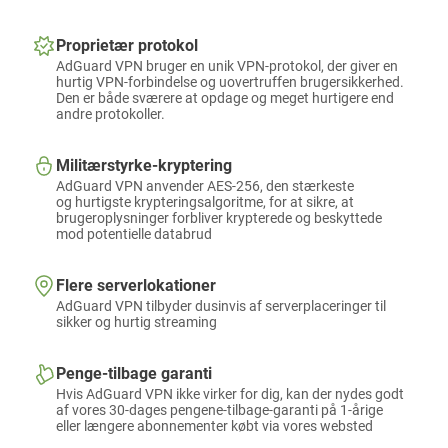
Proprietær protokol
AdGuard VPN bruger en unik VPN-protokol, der giver en
hurtig VPN-forbindelse og uovertruffen brugersikkerhed.
Den er både sværere at opdage og meget hurtigere end
andre protokoller.
Militærstyrke-kryptering
AdGuard VPN anvender AES-256, den stærkeste
og hurtigste krypteringsalgoritme, for at sikre, at
brugeroplysninger forbliver krypterede og beskyttede
mod potentielle databrud
Flere serverlokationer
AdGuard VPN tilbyder dusinvis af serverplaceringer til
sikker og hurtig streaming
Penge-tilbage garanti
Hvis AdGuard VPN ikke virker for dig, kan der nydes godt
af vores 30-dages pengene-tilbage-garanti på 1-årige
eller længere abonnementer købt via vores websted