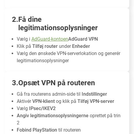
Få dine
legitimationsoplysninger
Vælg i
AdGuard-kontoen
AdGuard VPN
Klik på
Tilføj router
under
Enheder
Vælg den ønskede VPN-serverlokation og generér
legitimationsoplysninger
Opsæt VPN på routeren
Gå fra routerens admin-side til
Indstillinger
Aktivér
VPN-klient
og klik på
Tilføj VPN-server
Vælg
IPsec/IKEV2
Angiv legitimationsoplysningerne
oprettet på trin
2
Fobind PlayStation
til routeren