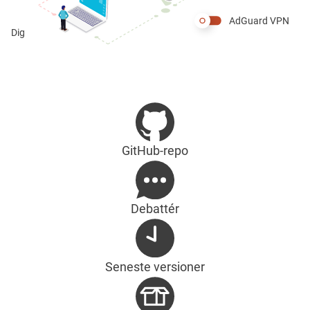
AdGuard VPN
Dig
GitHub-repo
Debattér
Seneste versioner