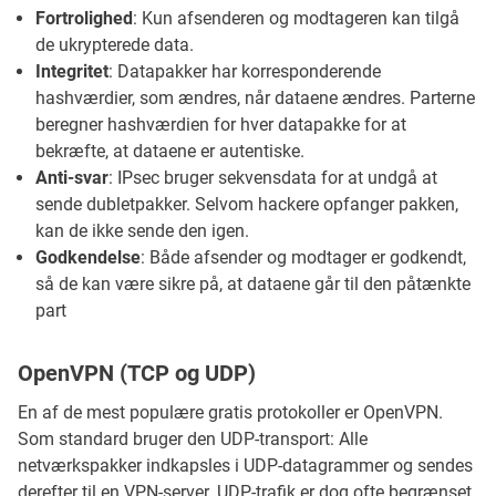
Fortrolighed
: Kun afsenderen og modtageren kan tilgå
de ukrypterede data.
Integritet
: Datapakker har korresponderende
hashværdier, som ændres, når dataene ændres. Parterne
beregner hashværdien for hver datapakke for at
bekræfte, at dataene er autentiske.
Anti-svar
: IPsec bruger sekvensdata for at undgå at
sende dubletpakker. Selvom hackere opfanger pakken,
kan de ikke sende den igen.
Godkendelse
: Både afsender og modtager er godkendt,
så de kan være sikre på, at dataene går til den påtænkte
part
OpenVPN (TCP og UDP)
En af de mest populære gratis protokoller er OpenVPN.
Som standard bruger den UDP-transport: Alle
netværkspakker indkapsles i UDP-datagrammer og sendes
derefter til en VPN-server. UDP-trafik er dog ofte begrænset