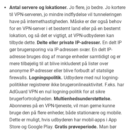
Antal servere og lokationer.
Jo flere, jo bedre. Jo kortere
til VPN-serveren, jo mindre indflydelse vil tunneleringen
have på internethastigheden. Måske er der også behov
for en VPN-server i et bestemt land eller på en bestemt
lokation, og så det er vigtigt, at VPN-udbyderen kan
tilbyde dette.
Delte eller private IP-adresser.
En delt IP
gør brugersporing via IP-adressen svær. En delt IP-
adresse bruges dog af mange enheder samtidigt og er
mere tilbøjelig til at blive inkluderet på lister over
anonyme IP-adresser eller blive forbudt af statslige
firewalls.
Logningspolitik.
Udbydere med nul logning-
politikker registrerer ikke brugeronlineaktivitet. F.eks. har
AdGuard VPN en nul logning-politik for at sikre
brugerfortroligheden.
Multienhedsunderstøttelse.
Abonneres på en VPN-tjeneste, vil man gerne kunne
bruge den på flere enheder, både stationære og mobile.
Dette er muligt, hvis udbyderen har mobil-apps i App
Store og Google Play.
Gratis prøveperiode.
Man bør