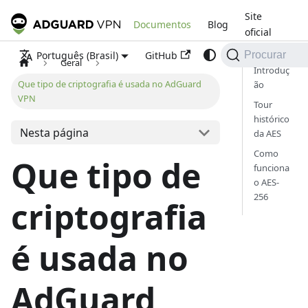
Site
Documentos
Blog
oficial
GitHub
Português (Brasil)
Procurar
Geral
Introduç
Que tipo de criptografia é usada no AdGuard
ão
VPN
Tour
histórico
Nesta página
da AES
Como
Que tipo de
funciona
o AES-
256
criptografia
é usada no
AdGuard