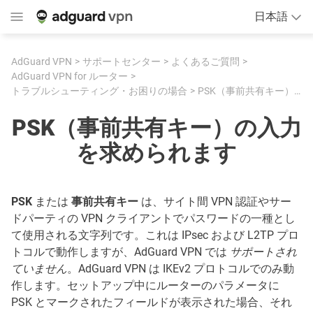
日本語
AdGuard VPN
サポートセンター
よくあるご質問
AdGuard VPN for ルーター
トラブルシューティング・お困りの場合
PSK（事前共有キー）の入力を求められます
PSK（事前共有キー）の入力
を求められます
PSK
または
事前共有キー
は、サイト間 VPN 認証やサー
ドパーティの VPN クライアントでパスワードの一種とし
て使用される文字列です。これは IPsec および L2TP プロ
トコルで動作しますが、AdGuard VPN では
サポートされ
ていません
。AdGuard VPN は IKEv2 プロトコルでのみ動
作します。セットアップ中にルーターのパラメータに
PSK とマークされたフィールドが表示された場合、それ