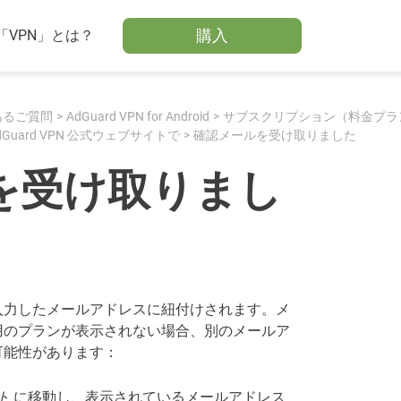
購入
「VPN」とは？
あるご質問
AdGuard VPN for Android
サブスクリプション（料金プラ
dGuard VPN 公式ウェブサイトで
確認メールを受け取りました
を受け取りまし
入力したメールアドレスに紐付けされます。メ
用のプランが表示されない場合、別のメールア
可能性があります：
ト
に移動し、表示されているメールアドレス