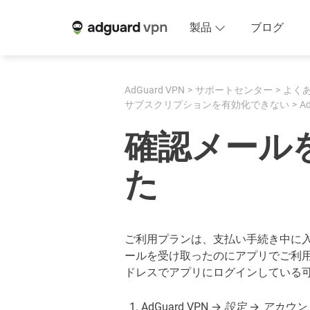
製品
ブログ
AdGuard VPN
サポートセンター
よく
サブスクリプションを有効化できない
A
確認メール
た
ご利用プランは、支払い手続き中に
ールを受け取ったのにアプリでご利
ドレスでアプリにログインしている
AdGuard VPN →
設定
→
アカウン