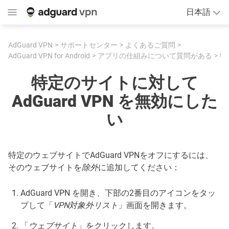
日本語
AdGuard VPN
サポートセンター
よくあるご質問
AdGuard VPN for Android
アプリの仕組みについて質問がある
特定のサイトに対して Ad
特定のサイトに対して
AdGuard VPN を無効にした
い
特定のウェブサイトでAdGuard VPNをオフにするには、
そのウェブサイトを
除外
に追加してください：
AdGuard VPN を開き、下部の2番目のアイコンをタッ
プして「
VPN対象外リスト
」画面を開きます。
「
ウェブサイト
」をクリックします。