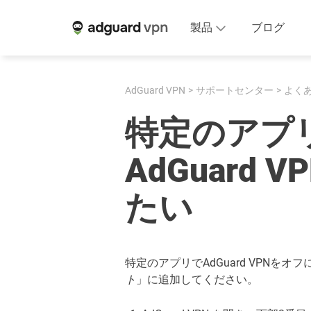
製品
ブログ
AdGuard VPN
サポートセンター
よく
特定のアプ
AdGuard 
たい
特定のアプリでAdGuard VPNを
ト
」に追加してください。