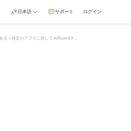
日本語
サポート
ログイン
ある
特定のアプリに対して AdGuard VPN を無効にしたい