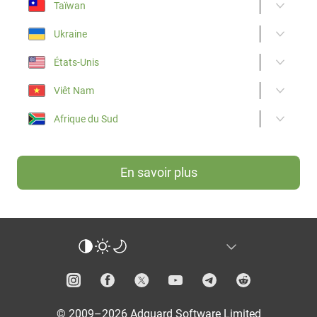
Taïwan
Ukraine
États-Unis
Viêt Nam
Afrique du Sud
En savoir plus
© 2009–2026 Adguard Software Limited