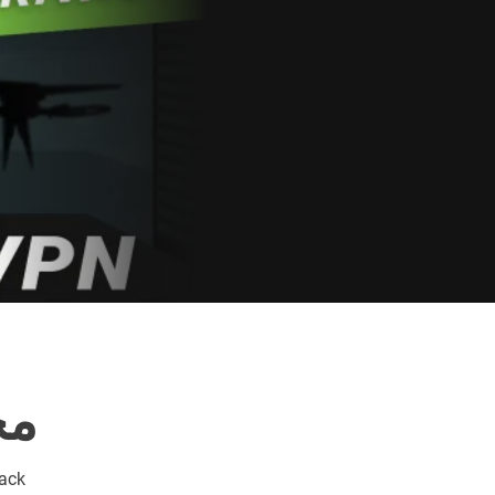
مجم
back