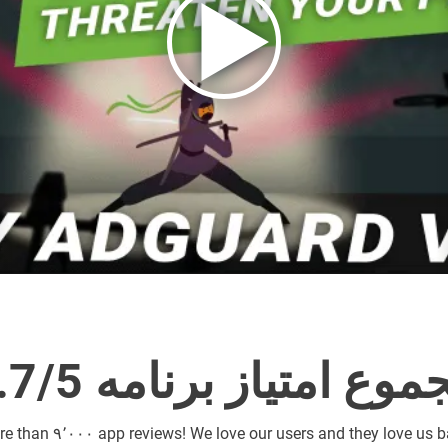
وع امتیاز برنامه 4.7/5
re than
۹٬۰۰۰ app reviews! We love our users and they love us 