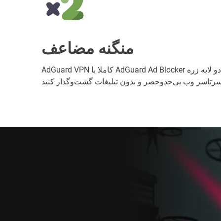
منگنه مضاعف
AdGuard VPN کاملا با AdGuard Ad Blocker سازگار است! با دو لایه زره AdGuard آماده