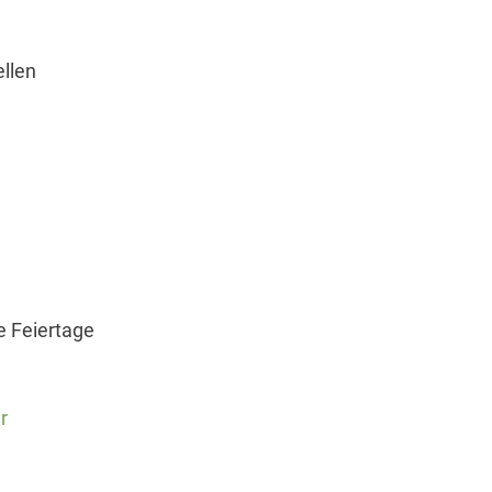
ellen
e Feiertage
r