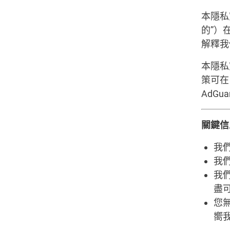
本隱私宣
的”）在
解釋我
本隱私宣
策可
AdG
關鍵信
我
我們
我
盡
您無
嚮