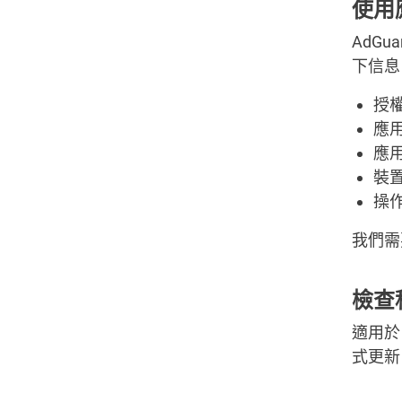
使用
AdG
下信息
授
應
應
裝
操
我們需
檢查
適用於 
式更新