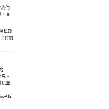
或“我們
信息，並
 隱私政
了有關
站。
的信息。
隱私並
 帳戶或
。