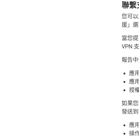
聯繫
您可以
援」選
當您提
VPN
報告中
應
應
授
如果您
發送到
應
操