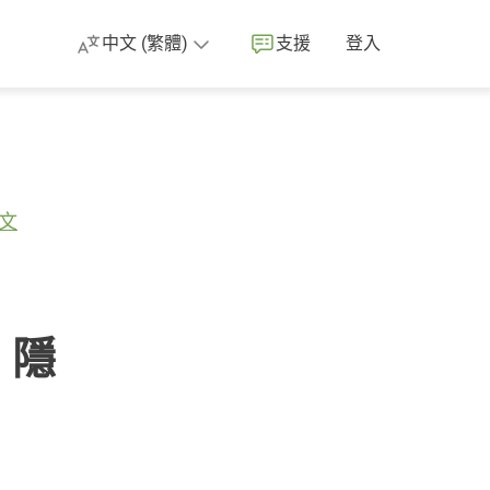
中文 (繁體)
支援
登入
文
N 隱