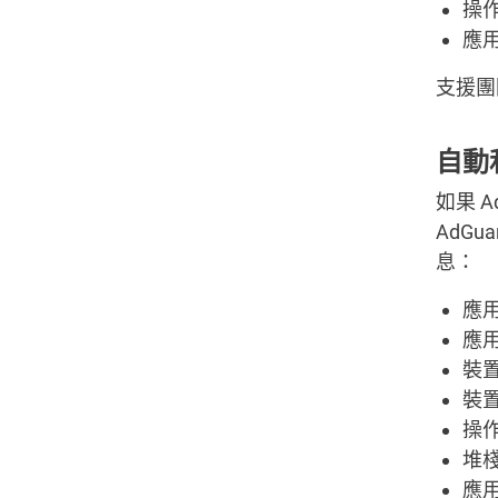
操
應
支援團
自動
如果 
AdG
息：
應
應
裝
裝
操
堆
應