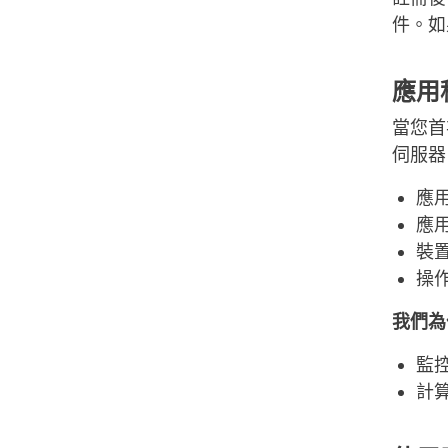
件。如
應用
當您首次
伺服器
應
應
裝
操
我們為
監
計