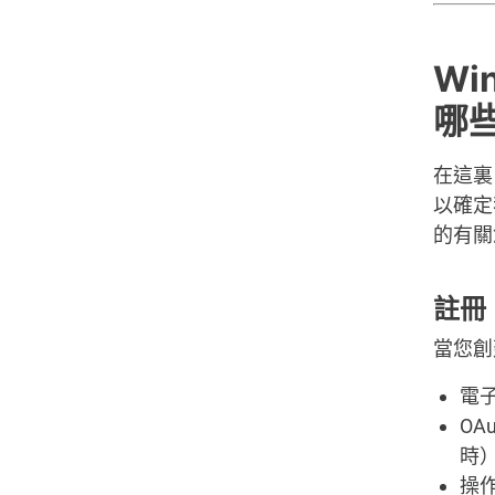
Wi
哪
在這裏
以確定
的有關
註冊
當您創
電
OA
時
操