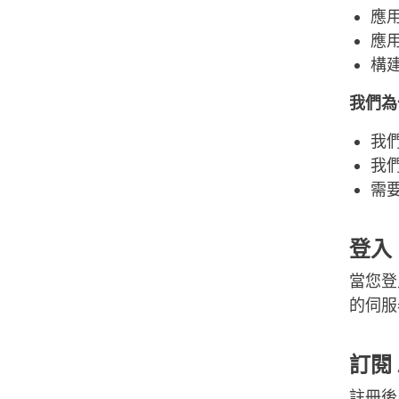
應
應
構
我們為
我們
我
需
登入
當您登
的伺服
訂閱 
註冊後