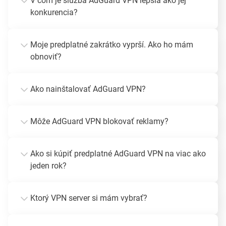
V čom je služba AdGuard VPN lepšia ako jej
konkurencia?
Moje predplatné zakrátko vyprší. Ako ho mám
obnoviť?
Ako nainštalovať AdGuard VPN?
Môže AdGuard VPN blokovať reklamy?
Ako si kúpiť predplatné AdGuard VPN na viac ako
jeden rok?
Ktorý VPN server si mám vybrať?