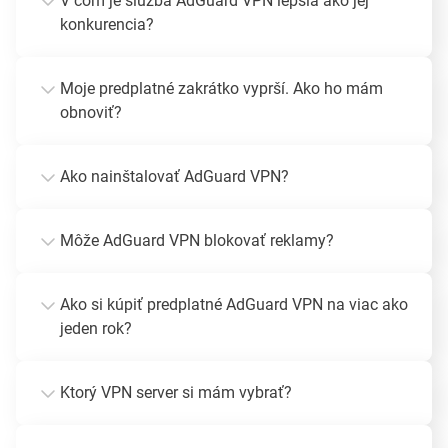
V čom je služba AdGuard VPN lepšia ako jej
konkurencia?
Moje predplatné zakrátko vyprší. Ako ho mám
obnoviť?
Ako nainštalovať AdGuard VPN?
Môže AdGuard VPN blokovať reklamy?
Ako si kúpiť predplatné AdGuard VPN na viac ako
jeden rok?
Ktorý VPN server si mám vybrať?