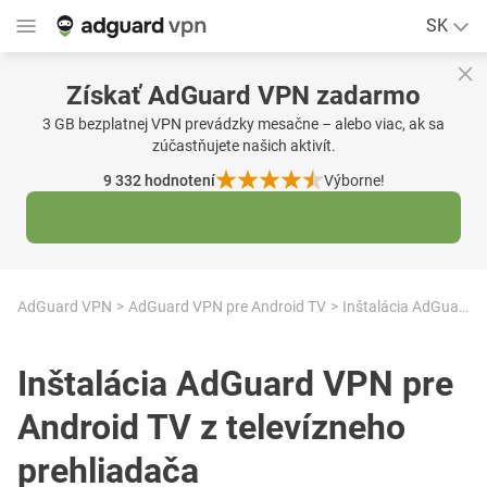
SK
Získať AdGuard VPN zadarmo
3 GB bezplatnej VPN prevádzky mesačne – alebo viac, ak sa
zúčastňujete našich aktivít.
9 332
hodnotení
Výborne!
AdGuard VPN
AdGuard VPN pre Android TV
Inštalácia AdGuard VPN pre Android TV z televízneho prehliadača
Inštalácia AdGuard VPN pre
Android TV z televízneho
prehliadača