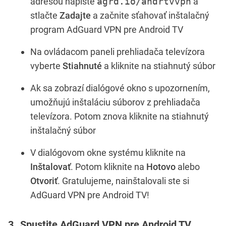
adresou napíšte
agrd.io/andrtvvpn
a
stlačte
Zadajte
a začnite sťahovať inštalačný
program AdGuard VPN pre Android TV
Na ovládacom paneli prehliadača televízora
vyberte
Stiahnuté
a kliknite na stiahnutý súbor
Ak sa zobrazí dialógové okno s upozornením,
umožňujú inštaláciu súborov z prehliadača
televízora. Potom znova kliknite na stiahnutý
inštalačný súbor
V dialógovom okne systému kliknite na
Inštalovať
. Potom kliknite na
Hotovo
alebo
Otvoriť
. Gratulujeme, nainštalovali ste si
AdGuard VPN pre Android TV!
Spustite AdGuard VPN pre Android TV