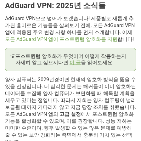
AdGuard VPN: 2025년 소식들
대화형 차단 페이지
AdGuard VPN으로 넘어가 보겠습니다! 제품별로 새롭게 추
가된 흥미로운 기능들을 살펴보기 전에, 모든 AdGuard VPN
앱에 적용된 주요 변경 사항 하나를 먼저 소개합니다. 이제
모든 AdGuard VPN 앱이 포스트퀀텀 암호화를 지원
합니다!
💡
포스트퀀텀 암호화가 무엇이며 어떻게 작동하는지
자세히 알고 싶으시다면
이 글
을 읽어보세요.
양자 컴퓨터는 2029년경이면 현재의 암호화 방식을 뚫을 수
있을 전망입니다. 더 심각한 문제는 해커들이 이미 암호화된
데이터를 수집해 양자 컴퓨터가 보편화될 때 해독할 계획을
세우고 있다는 점입니다. 따라서 저희는 양자 컴퓨팅이 널리
보급될 때까지 기다리지 않고 지금 당장 조치를 취했습니다.
모든 AdGuard VPN 앱의
고급 설정
에서 포스트퀀텀 암호화
기능을 활성화할 수 있으며, 이를 권장합니다. 성능 저하는
미미한 수준이며, 향후 발생할 수 있는 많은 문제를 예방해
줄 수 있는 보안 강화라는 측면에서 충분히 가치 있는 선택