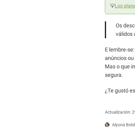
💡
Los plan
Os desc
válidos 
E lembre-se:
anúncios ou 
Mas o que im
segura.
¿Te gustó es
Actualización: 2
Alyona Bol