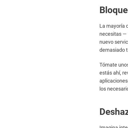
Bloque
La mayoría d
necesitas — 
nuevo servic
demasiado t
Tómate unos 
estás ahí, r
aplicaciones
los necesari
Deshaz
Imagina inte