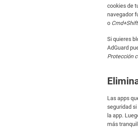
cookies de t
navegador fu
o
Cmd+Shift
Si quieres b
AdGuard pue
Protección c
Elimin
Las apps que
seguridad si
la app. Lueg
más tranquil