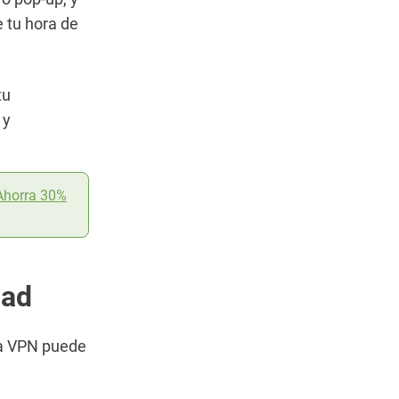
 tu hora de
tu
 y
Ahorra 30%
dad
una VPN puede