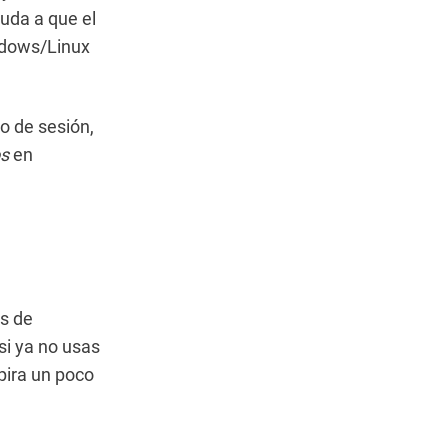
yuda a que el
dows/Linux
io de sesión,
os
en
s de
si ya no usas
spira un poco