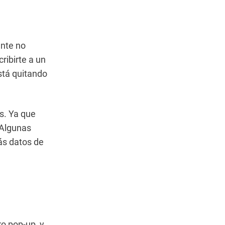
ente no
ribirte a un
stá quitando
s. Ya que
 Algunas
ás datos de
ro pop-up, y