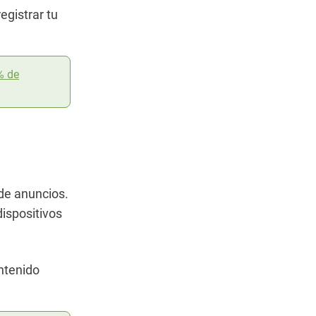
egistrar tu
% de
de anuncios.
dispositivos
ntenido