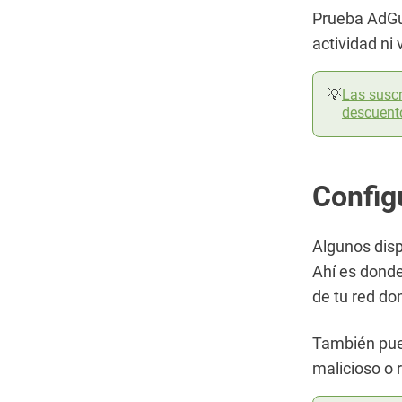
Prueba AdGua
actividad ni
💡
Las susc
descuent
Configu
Algunos disp
Ahí es donde 
de tu red do
También pue
malicioso o r