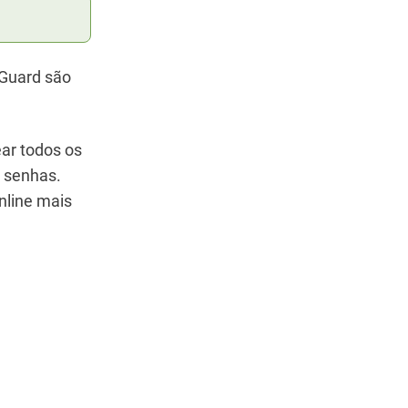
dGuard são
ear todos os
e senhas.
nline mais