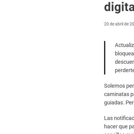
digit
20 de abril de 2
Actualiz
bloquea
descuen
perdert
Solemos pens
caminatas pa
guiadas. Per
Las notifica
hacer que p