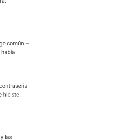
ra.
algo común —
 había
o
 contraseña
 hiciste.
y las