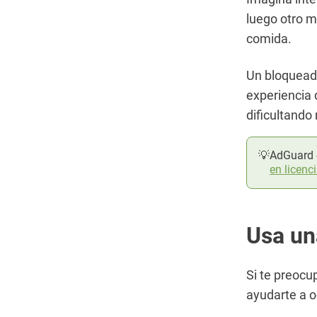
luego otro m
comida.
Un bloquead
experiencia 
dificultando
💡
AdGuard e
en licenc
Usa un
Si te preocu
ayudarte a oc