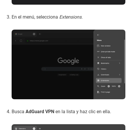
En el menú, selecciona
Extensions
.
Busca
AdGuard VPN
en la lista y haz clic en ella.