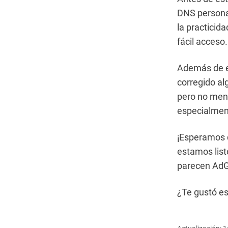
DNS personal
la practicid
fácil acceso.
Además de es
corregido al
pero no men
especialment
¡Esperamos 
estamos list
parecen AdG
¿Te gustó es