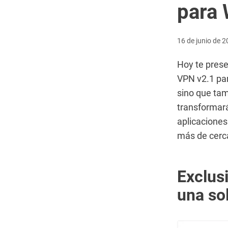
para
16 de junio de 
Hoy te pres
VPN v2.1 pa
sino que ta
transformará
aplicaciones
más de cerc
Exclus
una so