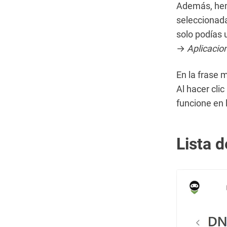
Además, hemo
seleccionada
solo podías 
→
Aplicacio
En la frase 
Al hacer cli
funcione en 
Lista 