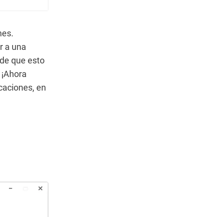
nes.
r a una
 de que esto
 ¡Ahora
icaciones, en