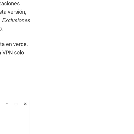
icaciones
sta versión,
a
Exclusiones
s
.
ta en verde.
la VPN solo