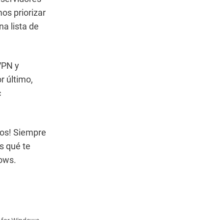
os priorizar
a lista de
VPN y
r último,
c
ros! Siempre
s qué te
ows.