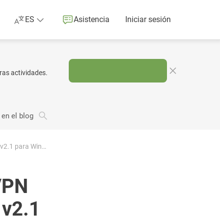
ES
Asistencia
Iniciar sesión
ras actividades.
 en el blog
Doble lanzamiento: AdGuard VPN v2.1 para Mac y AdGuard VPN v2.1 para Windows
VPN
 v2.1