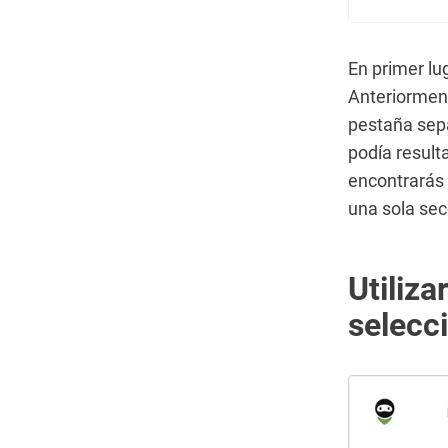
En primer lu
Anteriorment
pestaña sep
podía result
encontrarás 
una sola se
Utiliz
selecc